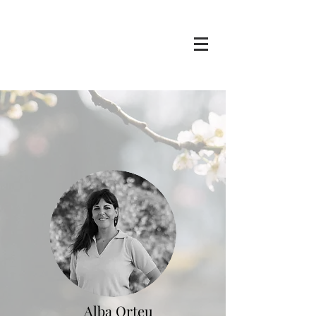
STORYTELLING
Alba Orteu